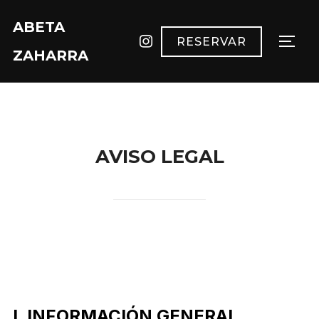
Saltar
ABETA
al
instagram
RESERVAR
ALTE
contenido
ZAHARRA
AVISO LEGAL
I. INFORMACIÓN GENERAL